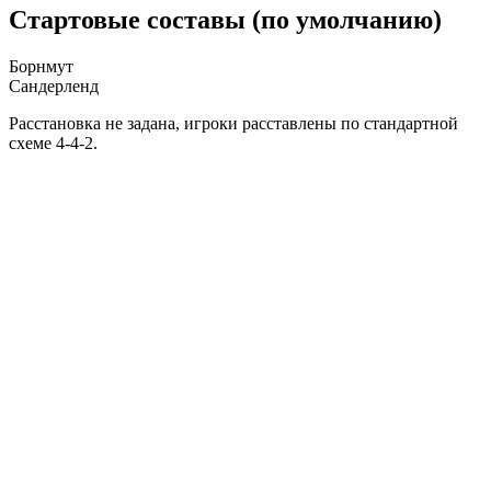
Стартовые составы (по умолчанию)
Борнмут
Сандерленд
Расстановка не задана, игроки расставлены по стандартной
схеме 4-4-2.