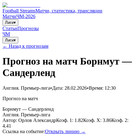
Football Streams
Матчи, статистика, трансляции
Матчи
ЧМ-2026
Лиги
▾
Статьи
Прогнозы
ЧМ
Лиги
▾
← Назад к прогнозам
Прогноз на матч Борнмут —
Сандерленд
Англия. Премьер-лига
•
Дата:
28.02.2026
•
Время:
12:30
Прогноз на матч
Борнмут
—
Сандерленд
Англия. Премьер-лига
Автор:
Орлов Александр
Коэф. 1:
1.82
Коэф. X:
3.86
Коэф. 2:
4.41
Ссылка на событие:
Открыть линию →