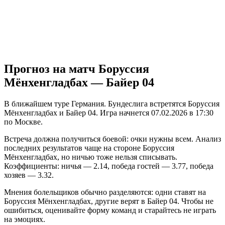
Прогноз на матч Боруссия
Мёнхенгладбах — Байер 04
В ближайшем туре Германия. Бундеслига встретятся Боруссия
Мёнхенгладбах и Байер 04. Игра начнется 07.02.2026 в 17:30
по Москве.
Встреча должна получиться боевой: очки нужны всем. Анализ
последних результатов чаще на стороне Боруссия
Мёнхенгладбах, но ничью тоже нельзя списывать.
Коэффициенты: ничья — 2.14, победа гостей — 3.77, победа
хозяев — 3.32.
Мнения болельщиков обычно разделяются: одни ставят на
Боруссия Мёнхенгладбах, другие верят в Байер 04. Чтобы не
ошибиться, оценивайте форму команд и старайтесь не играть
на эмоциях.