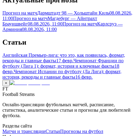
Актуальные прогнозы
Прогноз на матч
Дармштадт 98 — Хольштайн Киль
08.08.2026
,
11:00
Прогноз на матч
Магдебург — Айнтрахт
Брауншвейг
08.08.2026
, 11:00
Прогноз на матч
Карлсруэ —
Арминия
08.08.2026
, 11:00
Статьи
Английская Премьер-лига: что это, как появилась, формат,
рекорды и главные факты
17 февр.
Чемпионат Франции по
футболу (Лига 1): формат, история и ключевые факты
18
февр.
Чемпионат Испании по футболу (Ла Лига): формат,
история, рекорды и главные факты
16 февр.
×
FT
Football Streams
Онлайн-трансляции футбольных матчей, расписание,
статистика, аналитические статьи и прогнозы для любителей
футбола.
Разделы сайта
Матчи и трансляции
Статьи
Прогнозы на футбол