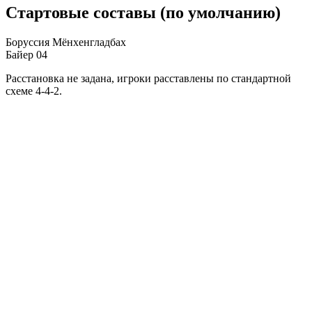
Стартовые составы (по умолчанию)
Боруссия Мёнхенгладбах
Байер 04
Расстановка не задана, игроки расставлены по стандартной
схеме 4-4-2.