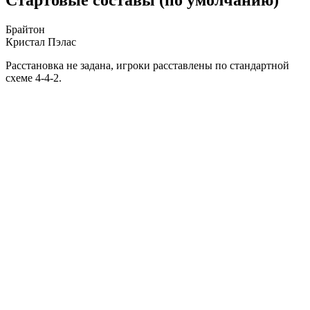
Брайтон
Кристал Пэлас
Расстановка не задана, игроки расставлены по стандартной
схеме 4-4-2.