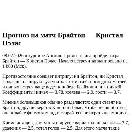
Прогноз на матч Брайтон — Кристал
Пэлас
08.02.2026 в турнире Англия. Премьер-лига пройдет игра
Брайтон — Кристал Пэлас. Начало встречи запланировано на
14:00 (Мск).
Противостояние обещает интригу: ни Брайтон, ни Кристал
Пэлас не планируют уступать. Статистика последних матчей
и очных встреч чаще ведет к победе Брайтон или к ничьей.
Коэффициенты: ничья — 3.78, хозяева — 2.0, гости — 3.7.
Мнения болельщиков обычно разделяются: одни ставят на
Брайтон, другие верят в Кристал Пэлас. Чтобы не ошибиться,
оценивайте форму команд и старайтесь не играть на эмоциях.
Кроме исходов, доступны и другие варианты: пенальти — 3.7,
удаления — 2.5, тотал голов — 2.5. Для этого матча такие