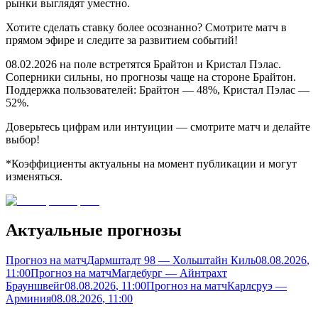
рынки выглядят уместно.
Хотите сделать ставку более осознанно? Смотрите матч в
прямом эфире и следите за развитием событий!
08.02.2026 на поле встретятся Брайтон и Кристал Пэлас.
Соперники сильны, но прогнозы чаще на стороне Брайтон.
Поддержка пользователей: Брайтон — 48%, Кристал Пэлас —
52%.
Доверьтесь цифрам или интуиции — смотрите матч и делайте
выбор!
*Коэффициенты актуальны на момент публикации и могут
изменяться.
Актуальные прогнозы
Прогноз на матч
Дармштадт 98 — Хольштайн Киль
08.08.2026
,
11:00
Прогноз на матч
Магдебург — Айнтрахт
Брауншвейг
08.08.2026
, 11:00
Прогноз на матч
Карлсруэ —
Арминия
08.08.2026
, 11:00