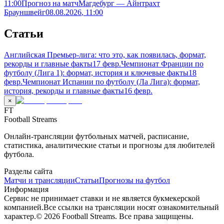
11:00
Прогноз на матч
Магдебург — Айнтрахт
Брауншвейг
08.08.2026
, 11:00
Статьи
Английская Премьер-лига: что это, как появилась, формат,
рекорды и главные факты
17 февр.
Чемпионат Франции по
футболу (Лига 1): формат, история и ключевые факты
18
февр.
Чемпионат Испании по футболу (Ла Лига): формат,
история, рекорды и главные факты
16 февр.
×
FT
Football Streams
Онлайн-трансляции футбольных матчей, расписание,
статистика, аналитические статьи и прогнозы для любителей
футбола.
Разделы сайта
Матчи и трансляции
Статьи
Прогнозы на футбол
Информация
Сервис не принимает ставки и не является букмекерской
компанией.
Все ссылки на трансляции носят ознакомительный
характер.
©
2026
Football Streams. Все права защищены.