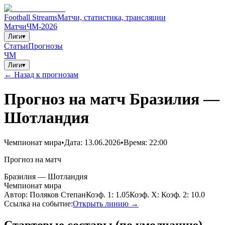
Football Streams
Матчи, статистика, трансляции
Матчи
ЧМ-2026
Лиги
▾
Статьи
Прогнозы
ЧМ
Лиги
▾
← Назад к прогнозам
Прогноз на матч Бразилия —
Шотландия
Чемпионат мира
•
Дата:
13.06.2026
•
Время:
22:00
Прогноз на матч
Бразилия
—
Шотландия
Чемпионат мира
Автор:
Поляков Степан
Коэф. 1:
1.05
Коэф. X:
Коэф. 2:
10.0
Ссылка на событие:
Открыть линию →
Стартовые составы (по умолчанию)