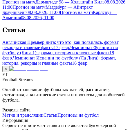
Прогноз на матч
Дармштадт 98 — Хольштайн Киль
08.08.2026
,
11:00
Прогноз на матч
Магдебург — Айнтрахт
Брауншвейг
08.08.2026
, 11:00
Прогноз на матч
Карлсруэ —
Арминия
08.08.2026
, 11:00
Статьи
Английская Премьер-лига: что это, как появилась, формат,
рекорды и главные факты
17 февр.
Чемпионат Франции по
футболу (Лига 1): формат, история и ключевые факты
18
февр.
Чемпионат Испании по футболу (Ла Лига): формат,
история, рекорды и главные факты
16 февр.
×
FT
Football Streams
Онлайн-трансляции футбольных матчей, расписание,
статистика, аналитические статьи и прогнозы для любителей
футбола.
Разделы сайта
Матчи и трансляции
Статьи
Прогнозы на футбол
Информация
Сервис не принимает ставки и не является букмекерской