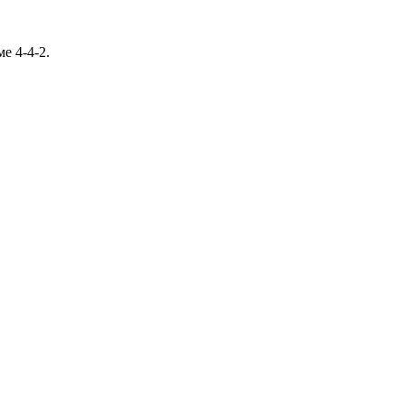
е 4-4-2.