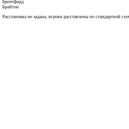
Брентфорд
Брайтон
Расстановка не задана, игроки расставлены по стандартной схем