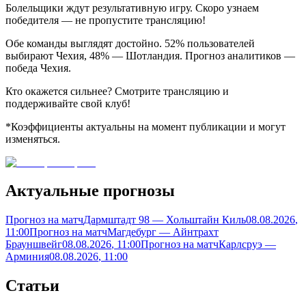
Болельщики ждут результативную игру. Скоро узнаем
победителя — не пропустите трансляцию!
Обе команды выглядят достойно. 52% пользователей
выбирают Чехия, 48% — Шотландия. Прогноз аналитиков —
победа Чехия.
Кто окажется сильнее? Смотрите трансляцию и
поддерживайте свой клуб!
*Коэффициенты актуальны на момент публикации и могут
изменяться.
Актуальные прогнозы
Прогноз на матч
Дармштадт 98 — Хольштайн Киль
08.08.2026
,
11:00
Прогноз на матч
Магдебург — Айнтрахт
Брауншвейг
08.08.2026
, 11:00
Прогноз на матч
Карлсруэ —
Арминия
08.08.2026
, 11:00
Статьи