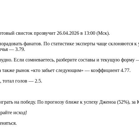
товый свисток прозвучит 26.04.2026 в 13:00 (Мск).
орадовать фанатов. По статистике эксперты чаще склоняются к у
чья — 3.79.
рудно. Если сомневаетесь, разберите составы и текущую форму
), а также рынок «кто забьет следующим» — коэффициент 4.77.
 тотал голов — 2.5.
играть на победу. По прогнозу ближе к успеху Дженоа (52%), за
райте исход!
няться.