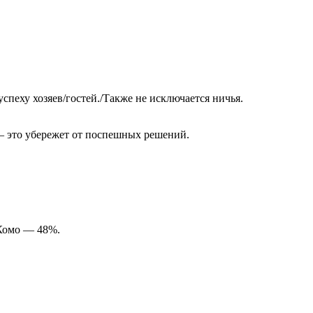
спеху хозяев/гостей./Также не исключается ничья.
 — это убережет от поспешных решений.
 Комо — 48%.