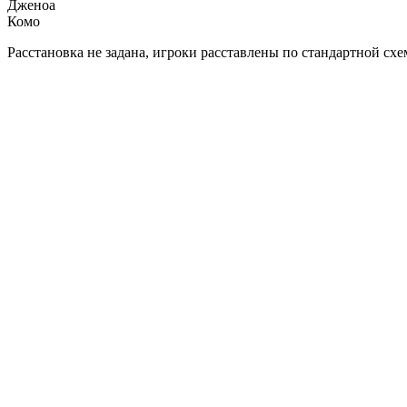
Дженоа
Комо
Расстановка не задана, игроки расставлены по стандартной схем