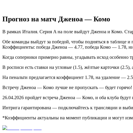
Прогноз на матч Дженоа — Комо
В рамках Италия. Серия A на поле выйдут Дженоа и Комо. Стар
Обе команды выйдут за победой, чтобы подняться в таблице и п
Коэффициенты: победа Дженоа — 4.77, победа Комо — 1.78, ни
Когда соперники примерно равны, угадывать исход особенно т
В росписи есть ставки на угловые (1.5), жёлтые карточки (2.5
На пенальти предлагается коэффициент 1.78, на удаление — 2.5,
Встречу Дженоа — Комо лучше не пропускать — будет горячо!
26.04.2026 пройдет встреча Дженоа — Комо, и оба клуба будут 
Интрига гарантирована — подключайтесь к трансляции и выби
*Коэффициенты актуальны на момент публикации и могут изме