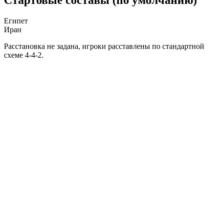
Египет
Иран
Расстановка не задана, игроки расставлены по стандартной
схеме 4-4-2.