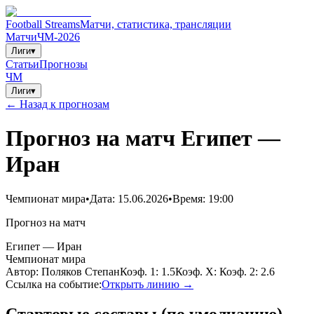
Football Streams
Матчи, статистика, трансляции
Матчи
ЧМ-2026
Лиги
▾
Статьи
Прогнозы
ЧМ
Лиги
▾
← Назад к прогнозам
Прогноз на матч Египет —
Иран
Чемпионат мира
•
Дата:
15.06.2026
•
Время:
19:00
Прогноз на матч
Египет
—
Иран
Чемпионат мира
Автор:
Поляков Степан
Коэф. 1:
1.5
Коэф. X:
Коэф. 2:
2.6
Ссылка на событие:
Открыть линию →
Стартовые составы (по умолчанию)