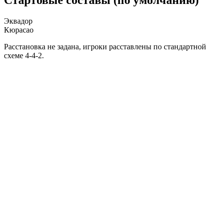
Эквадор
Кюрасао
Расстановка не задана, игроки расставлены по стандартной
схеме 4-4-2.