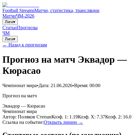
Football Streams
Матчи, статистика, трансляции
Матчи
ЧМ-2026
Лиги
▾
Статьи
Прогнозы
ЧМ
Лиги
▾
← Назад к прогнозам
Прогноз на матч Эквадор —
Кюрасао
Чемпионат мира
•
Дата:
21.06.2026
•
Время:
00:00
Прогноз на матч
Эквадор
—
Кюрасао
Чемпионат мира
Автор:
Поляков Степан
Коэф. 1:
1.19
Коэф. X:
7.37
Коэф. 2:
16.0
Ссылка на событие:
Открыть линию →
Стартовые составы (по умолчанию)