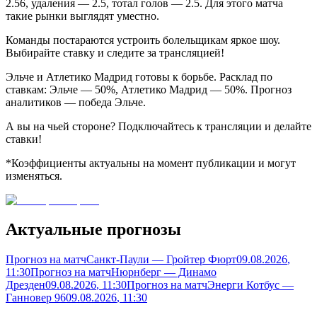
2.56, удаления — 2.5, тотал голов — 2.5. Для этого матча
такие рынки выглядят уместно.
Команды постараются устроить болельщикам яркое шоу.
Выбирайте ставку и следите за трансляцией!
Эльче и Атлетико Мадрид готовы к борьбе. Расклад по
ставкам: Эльче — 50%, Атлетико Мадрид — 50%. Прогноз
аналитиков — победа Эльче.
А вы на чьей стороне? Подключайтесь к трансляции и делайте
ставки!
*Коэффициенты актуальны на момент публикации и могут
изменяться.
Актуальные прогнозы
Прогноз на матч
Санкт-Паули — Гройтер Фюрт
09.08.2026
,
11:30
Прогноз на матч
Нюрнберг — Динамо
Дрезден
09.08.2026
, 11:30
Прогноз на матч
Энерги Котбус —
Ганновер 96
09.08.2026
, 11:30