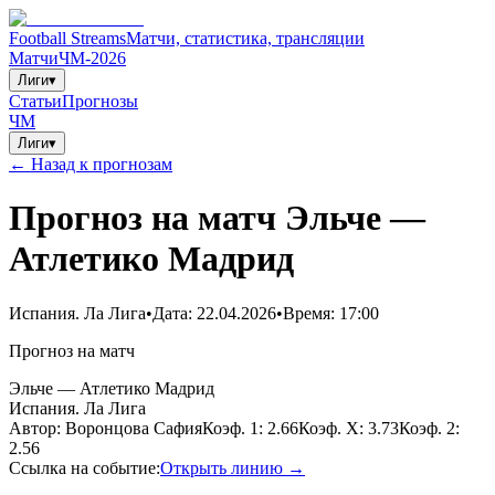
Football Streams
Матчи, статистика, трансляции
Матчи
ЧМ-2026
Лиги
▾
Статьи
Прогнозы
ЧМ
Лиги
▾
← Назад к прогнозам
Прогноз на матч Эльче —
Атлетико Мадрид
Испания. Ла Лига
•
Дата:
22.04.2026
•
Время:
17:00
Прогноз на матч
Эльче
—
Атлетико Мадрид
Испания. Ла Лига
Автор:
Воронцова Сафия
Коэф. 1:
2.66
Коэф. X:
3.73
Коэф. 2:
2.56
Ссылка на событие:
Открыть линию →