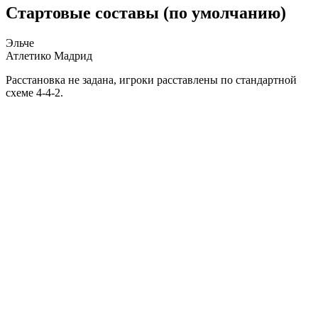
Стартовые составы (по умолчанию)
Эльче
Атлетико Мадрид
Расстановка не задана, игроки расставлены по стандартной
схеме 4-4-2.