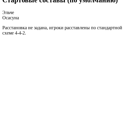
Эльче
Осасуна
Расстановка не задана, игроки расставлены по стандартной
схеме 4-4-2.