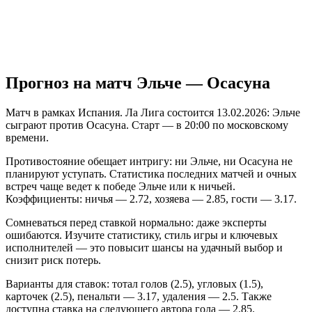
Прогноз на матч Эльче — Осасуна
Матч в рамках Испания. Ла Лига состоится 13.02.2026: Эльче
сыграют против Осасуна. Старт — в 20:00 по московскому
времени.
Противостояние обещает интригу: ни Эльче, ни Осасуна не
планируют уступать. Статистика последних матчей и очных
встреч чаще ведет к победе Эльче или к ничьей.
Коэффициенты: ничья — 2.72, хозяева — 2.85, гости — 3.17.
Сомневаться перед ставкой нормально: даже эксперты
ошибаются. Изучите статистику, стиль игры и ключевых
исполнителей — это повысит шансы на удачный выбор и
снизит риск потерь.
Варианты для ставок: тотал голов (2.5), угловых (1.5),
карточек (2.5), пенальти — 3.17, удаления — 2.5. Также
доступна ставка на следующего автора гола — 2.85.