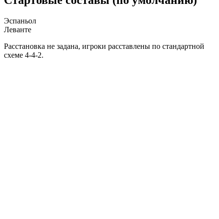
Эспаньол
Леванте
Расстановка не задана, игроки расставлены по стандартной
схеме 4-4-2.