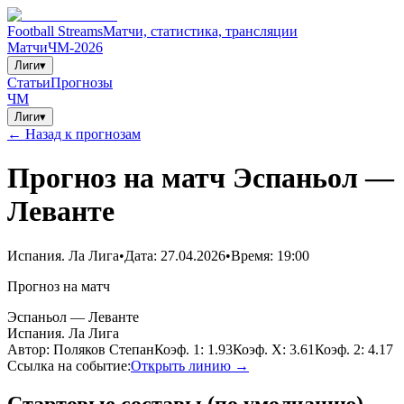
Football Streams
Матчи, статистика, трансляции
Матчи
ЧМ-2026
Лиги
▾
Статьи
Прогнозы
ЧМ
Лиги
▾
← Назад к прогнозам
Прогноз на матч Эспаньол —
Леванте
Испания. Ла Лига
•
Дата:
27.04.2026
•
Время:
19:00
Прогноз на матч
Эспаньол
—
Леванте
Испания. Ла Лига
Автор:
Поляков Степан
Коэф. 1:
1.93
Коэф. X:
3.61
Коэф. 2:
4.17
Ссылка на событие:
Открыть линию →
Стартовые составы (по умолчанию)