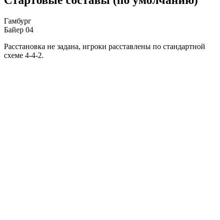
Гамбург
Байер 04
Расстановка не задана, игроки расставлены по стандартной
схеме 4-4-2.