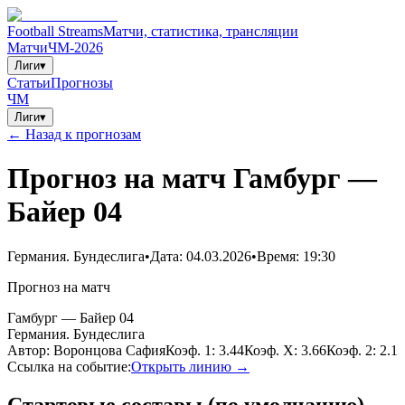
Football Streams
Матчи, статистика, трансляции
Матчи
ЧМ-2026
Лиги
▾
Статьи
Прогнозы
ЧМ
Лиги
▾
← Назад к прогнозам
Прогноз на матч Гамбург —
Байер 04
Германия. Бундеслига
•
Дата:
04.03.2026
•
Время:
19:30
Прогноз на матч
Гамбург
—
Байер 04
Германия. Бундеслига
Автор:
Воронцова Сафия
Коэф. 1:
3.44
Коэф. X:
3.66
Коэф. 2:
2.1
Ссылка на событие:
Открыть линию →
Стартовые составы (по умолчанию)