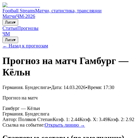
Football Streams
Матчи, статистика, трансляции
Матчи
ЧМ-2026
Лиги
▾
Статьи
Прогнозы
ЧМ
Лиги
▾
← Назад к прогнозам
Прогноз на матч Гамбург —
Кёльн
Германия. Бундеслига
•
Дата:
14.03.2026
•
Время:
17:30
Прогноз на матч
Гамбург
—
Кёльн
Германия. Бундеслига
Автор:
Поляков Степан
Коэф. 1:
2.44
Коэф. X:
3.49
Коэф. 2:
2.92
Ссылка на событие:
Открыть линию →
Стартовые составы (по умолчанию)