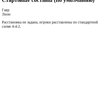
Гавр
Лион
Расстановка не задана, игроки расставлены по стандартной
схеме 4-4-2.