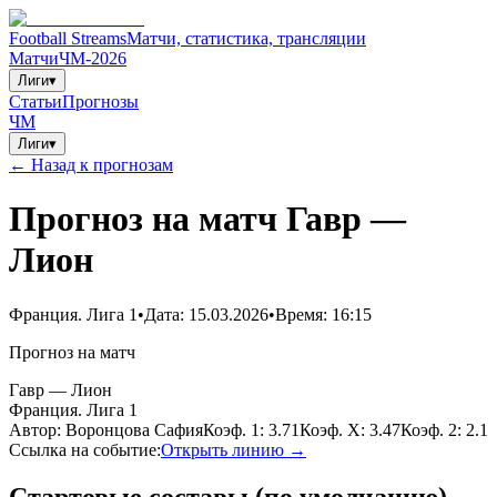
Football Streams
Матчи, статистика, трансляции
Матчи
ЧМ-2026
Лиги
▾
Статьи
Прогнозы
ЧМ
Лиги
▾
← Назад к прогнозам
Прогноз на матч Гавр —
Лион
Франция. Лига 1
•
Дата:
15.03.2026
•
Время:
16:15
Прогноз на матч
Гавр
—
Лион
Франция. Лига 1
Автор:
Воронцова Сафия
Коэф. 1:
3.71
Коэф. X:
3.47
Коэф. 2:
2.1
Ссылка на событие:
Открыть линию →
Стартовые составы (по умолчанию)