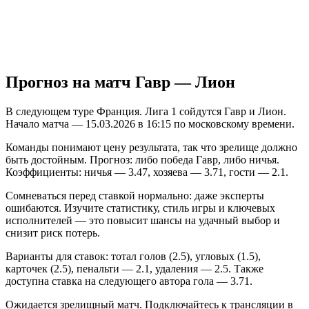
Прогноз на матч Гавр — Лион
В следующем туре Франция. Лига 1 сойдутся Гавр и Лион.
Начало матча — 15.03.2026 в 16:15 по московскому времени.
Команды понимают цену результата, так что зрелище должно
быть достойным. Прогноз: либо победа Гавр, либо ничья.
Коэффициенты: ничья — 3.47, хозяева — 3.71, гости — 2.1.
Сомневаться перед ставкой нормально: даже эксперты
ошибаются. Изучите статистику, стиль игры и ключевых
исполнителей — это повысит шансы на удачный выбор и
снизит риск потерь.
Варианты для ставок: тотал голов (2.5), угловых (1.5),
карточек (2.5), пенальти — 2.1, удаления — 2.5. Также
доступна ставка на следующего автора гола — 3.71.
Ожидается зрелищный матч. Подключайтесь к трансляции в