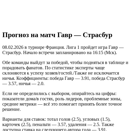
Прогноз на матч Гавр — Страсбур
08.02.2026 в турнире Франция. Лига 1 пройдет игра Гавр —
Страсбур. Начало встречи запланировано на 16:15 (Мск).
Обе команды выйдут за победой, чтобы подняться в таблице и
порадовать фанатов. По статистике эксперты чаще
склоняются к успеху хозяев/гостей./Также не исключается
ничья. Коэффициенты: победа Гавр — 3.91, победа Страсбур
— 3.57, ничья — 2.0.
Если не определились с выбором, опирайтесь на цифры:
показатели дома/в гостях, роль лидеров, проблемные зоны,
средние метрики — всё это помогает принять более точное
решение.
Варианты для ставок: тотал голов (2.5), угловых (1.5),
карточек (2.5), пенальти — 3.57, удаления — 2.5. Также
доступна ставка на следующего автора гола — 3.91.