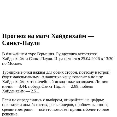
Прогноз на матч Хайденхайм —
Санкт-Паули
В ближайшем туре Германия. Бундеслига встретятся
Хайденхайм и Санкт-Паули. Игра начнется 25.04.2026 в 13:30
по Москве.
Турнирные очки важны для обеих сторон, поэтому настрой
будет максимальным. Аналитика чаще говорит в пользу
Хайденхайм, хотя ничейный исход тоже возможен. Линия:
ничья — 3.44, победа Санкт-Паули — 2.89, победа
Хайденхайм — 2.51.
Если не определились с выбором, опирайтесь на цифры:
показатели дома/в гостях, роль лидеров, проблемные зоны,
средние метрики — всё это помогает принять более точное
решение.