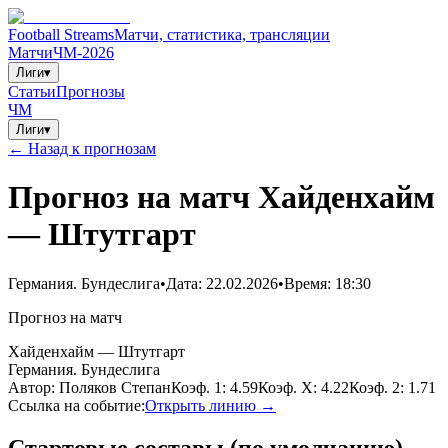
Football Streams
Матчи, статистика, трансляции
Матчи
ЧМ-2026
Лиги
▾
Статьи
Прогнозы
ЧМ
Лиги
▾
← Назад к прогнозам
Прогноз на матч Хайденхайм
— Штутгарт
Германия. Бундеслига
•
Дата:
22.02.2026
•
Время:
18:30
Прогноз на матч
Хайденхайм
—
Штутгарт
Германия. Бундеслига
Автор:
Поляков Степан
Коэф. 1:
4.59
Коэф. X:
4.22
Коэф. 2:
1.71
Ссылка на событие:
Открыть линию →
Стартовые составы (по умолчанию)