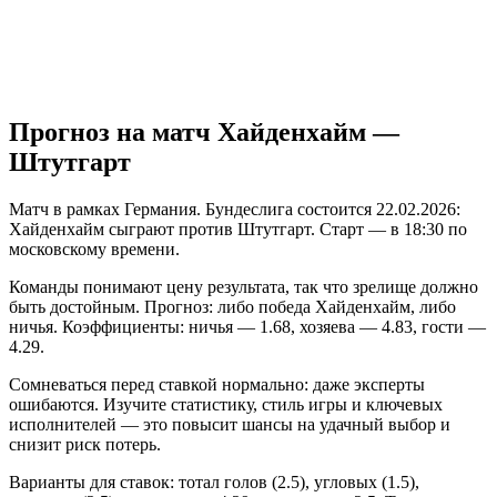
Прогноз на матч Хайденхайм —
Штутгарт
Матч в рамках Германия. Бундеслига состоится 22.02.2026:
Хайденхайм сыграют против Штутгарт. Старт — в 18:30 по
московскому времени.
Команды понимают цену результата, так что зрелище должно
быть достойным. Прогноз: либо победа Хайденхайм, либо
ничья. Коэффициенты: ничья — 1.68, хозяева — 4.83, гости —
4.29.
Сомневаться перед ставкой нормально: даже эксперты
ошибаются. Изучите статистику, стиль игры и ключевых
исполнителей — это повысит шансы на удачный выбор и
снизит риск потерь.
Варианты для ставок: тотал голов (2.5), угловых (1.5),