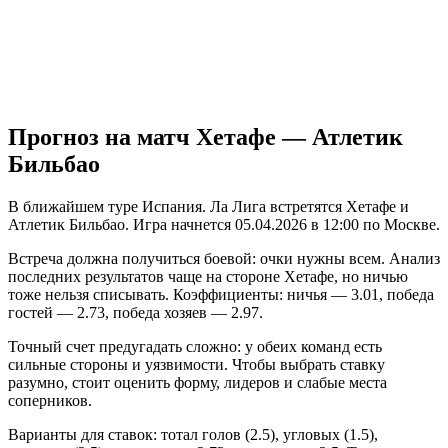
Прогноз на матч Хетафе — Атлетик
Бильбао
В ближайшем туре Испания. Ла Лига встретятся Хетафе и
Атлетик Бильбао. Игра начнется 05.04.2026 в 12:00 по Москве.
Встреча должна получиться боевой: очки нужны всем. Анализ
последних результатов чаще на стороне Хетафе, но ничью
тоже нельзя списывать. Коэффициенты: ничья — 3.01, победа
гостей — 2.73, победа хозяев — 2.97.
Точный счет предугадать сложно: у обеих команд есть
сильные стороны и уязвимости. Чтобы выбрать ставку
разумно, стоит оценить форму, лидеров и слабые места
соперников.
Варианты для ставок: тотал голов (2.5), угловых (1.5),