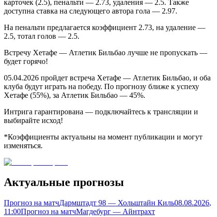
карточек (2.5), пенальти — 2.73, удаления — 2.5. Также
доступна ставка на следующего автора гола — 2.97.
На пенальти предлагается коэффициент 2.73, на удаление —
2.5, тотал голов — 2.5.
Встречу Хетафе — Атлетик Бильбао лучше не пропускать —
будет горячо!
05.04.2026 пройдет встреча Хетафе — Атлетик Бильбао, и оба
клуба будут играть на победу. По прогнозу ближе к успеху
Хетафе (55%), за Атлетик Бильбао — 45%.
Интрига гарантирована — подключайтесь к трансляции и
выбирайте исход!
*Коэффициенты актуальны на момент публикации и могут
изменяться.
Актуальные прогнозы
Прогноз на матч
Дармштадт 98 — Хольштайн Киль
08.08.2026
,
11:00
Прогноз на матч
Магдебург — Айнтрахт