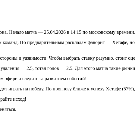
на. Начало матча — 25.04.2026 в 14:15 по московскому времени
 команд. По предварительным раскладам фаворит — Хетафе, но 
 стороны и уязвимости. Чтобы выбрать ставку разумно, стоит оц
удаления — 2.5, тотал голов — 2.5. Для этого матча такие рынки
ом эфире и следите за развитием событий!
удут играть на победу. По прогнозу ближе к успеху Хетафе (57%)
райте исход!
няться.