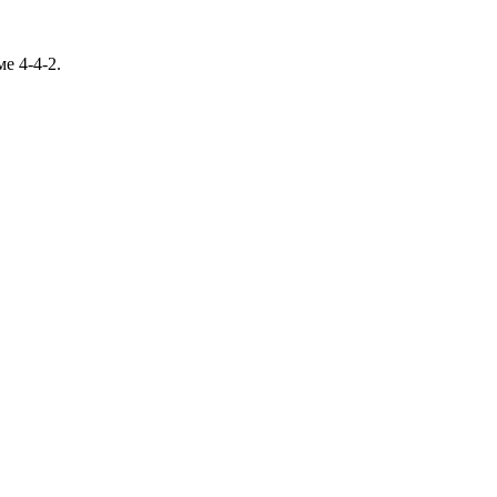
е 4-4-2.