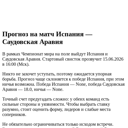
Прогноз на матч Испания —
Саудовская Аравия
В рамках Чемпионат мира на поле выйдут Испания и
Саудовская Аравия. Стартовый свисток прозвучит 15.06.2026
в 16:00 (Мск).
Никто не захочет уступать, поэтому ожидается упорная
борьба. Прогноз чаще склоняется к победе Испания, при этом
ничья возможна. Победа Испания — None, победа Саудовская
Аравия — 18.0, ничья — None.
Точный счет предугадать сложно: у обеих команд есть
сильные стороны и уязвимости. Чтобы выбрать ставку
разумно, стоит оценить форму, лидеров и слабые места
соперников.
Не обязательно ограничиваться только исходом встречи.