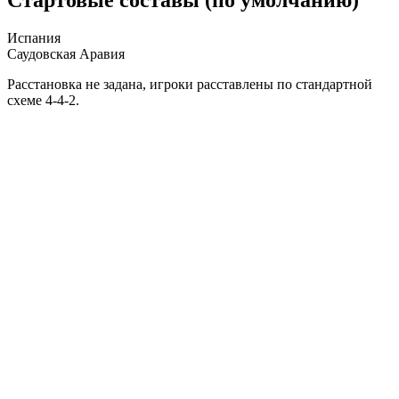
Испания
Саудовская Аравия
Расстановка не задана, игроки расставлены по стандартной
схеме 4-4-2.