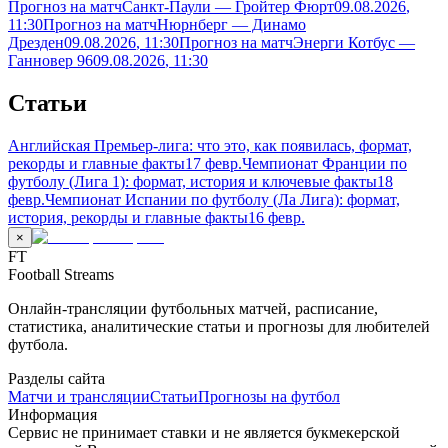
Прогноз на матч
Санкт-Паули — Гройтер Фюрт
09.08.2026
,
11:30
Прогноз на матч
Нюрнберг — Динамо
Дрезден
09.08.2026
, 11:30
Прогноз на матч
Энерги Котбус —
Ганновер 96
09.08.2026
, 11:30
Статьи
Английская Премьер-лига: что это, как появилась, формат,
рекорды и главные факты
17 февр.
Чемпионат Франции по
футболу (Лига 1): формат, история и ключевые факты
18
февр.
Чемпионат Испании по футболу (Ла Лига): формат,
история, рекорды и главные факты
16 февр.
×
FT
Football Streams
Онлайн-трансляции футбольных матчей, расписание,
статистика, аналитические статьи и прогнозы для любителей
футбола.
Разделы сайта
Матчи и трансляции
Статьи
Прогнозы на футбол
Информация
Сервис не принимает ставки и не является букмекерской