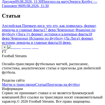
Дрезден
09.08.2026
, 11:30
Прогноз на матч
Энерги Котбус —
Ганновер 96
09.08.2026
, 11:30
Статьи
Английская Премьер-лига: что это, как появилась, формат,
рекорды и главные факты
17 февр.
Чемпионат Франции по
футболу (Лига 1): формат, история и ключевые факты
18
февр.
Чемпионат Испании по футболу (Ла Лига): формат,
история, рекорды и главные факты
16 февр.
×
FT
Football Streams
Онлайн-трансляции футбольных матчей, расписание,
статистика, аналитические статьи и прогнозы для любителей
футбола.
Разделы сайта
Матчи и трансляции
Статьи
Прогнозы на футбол
Информация
Сервис не принимает ставки и не является букмекерской
компанией.
Все ссылки на трансляции носят ознакомительный
характер.
©
2026
Football Streams. Все права защищены.