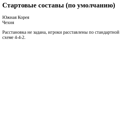
Стартовые составы (по умолчанию)
Южная Корея
Чехия
Расстановка не задана, игроки расставлены по стандартной
схеме 4-4-2.