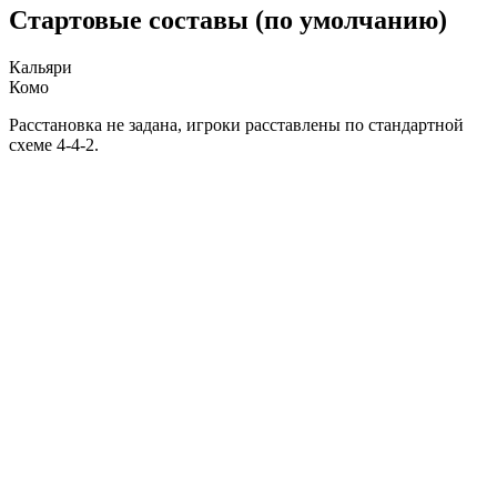
Стартовые составы (по умолчанию)
Кальяри
Комо
Расстановка не задана, игроки расставлены по стандартной
схеме 4-4-2.