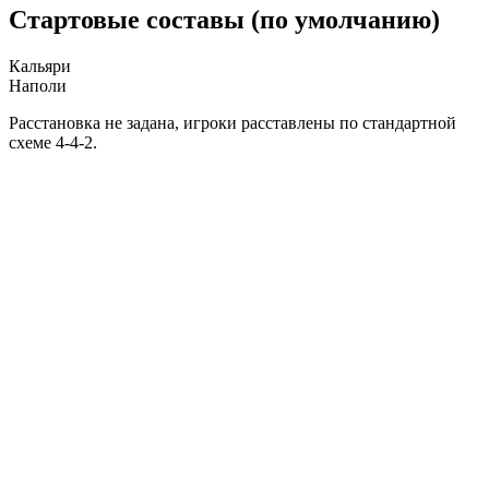
Стартовые составы (по умолчанию)
Кальяри
Наполи
Расстановка не задана, игроки расставлены по стандартной
схеме 4-4-2.