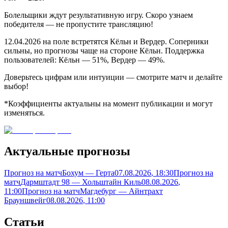
Болельщики ждут результативную игру. Скоро узнаем
победителя — не пропустите трансляцию!
12.04.2026 на поле встретятся Кёльн и Вердер. Соперники
сильны, но прогнозы чаще на стороне Кёльн. Поддержка
пользователей: Кёльн — 51%, Вердер — 49%.
Доверьтесь цифрам или интуиции — смотрите матч и делайте
выбор!
*Коэффициенты актуальны на момент публикации и могут
изменяться.
Актуальные прогнозы
Прогноз на матч
Бохум — Герта
07.08.2026
, 18:30
Прогноз на
матч
Дармштадт 98 — Хольштайн Киль
08.08.2026
,
11:00
Прогноз на матч
Магдебург — Айнтрахт
Брауншвейг
08.08.2026
, 11:00
Статьи