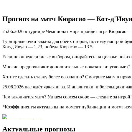
Прогноз на матч Кюрасао — Кот-д'Иву
25.06.2026 в турнире Чемпионат мира пройдет игра Кюрасао — 
Турнирные очки важны для обеих сторон, поэтому настрой буд
Кот-д'Ивуар — 1.23, победа Кюрасао — 13.5.
Если не определились с выбором, опирайтесь на цифры: показа
Многие предпочитают дополнительные показатели: угловые (1.5)
Хотите сделать ставку более осознанно? Смотрите матч в прям
25.06.2026 нас ждёт яркая игра. И аналитики, и болельщики ча
Чем закончится матч? Узнаем совсем скоро — следите за игрой!
*Коэффициенты актуальны на момент публикации и могут изме
Актуальные прогнозы