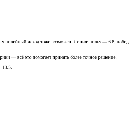
тя ничейный исход тоже возможен. Линия: ничья — 6.8, победа
трики — всё это помогает принять более точное решение.
 13.5.