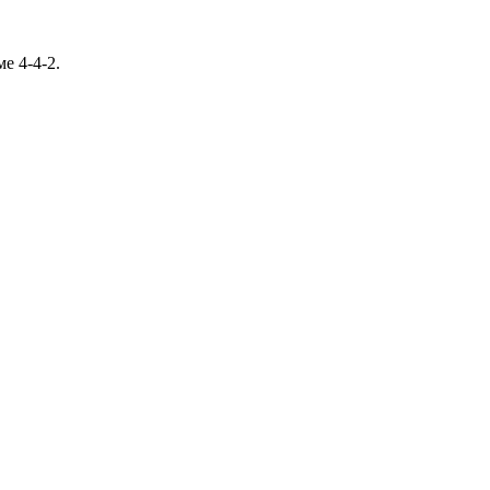
е 4-4-2.