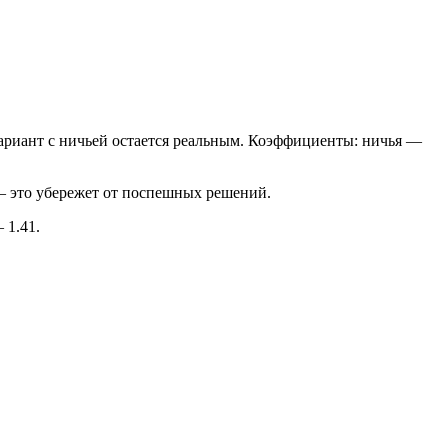
ариант с ничьей остается реальным. Коэффициенты: ничья —
 — это убережет от поспешных решений.
 1.41.