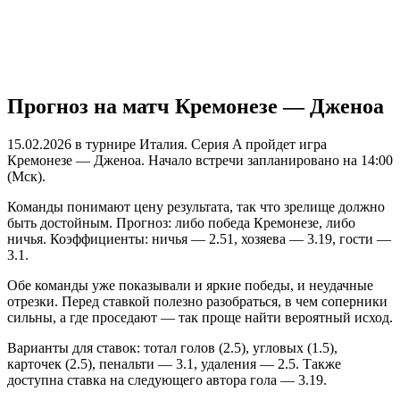
Прогноз на матч Кремонезе — Дженоа
15.02.2026 в турнире Италия. Серия A пройдет игра
Кремонезе — Дженоа. Начало встречи запланировано на 14:00
(Мск).
Команды понимают цену результата, так что зрелище должно
быть достойным. Прогноз: либо победа Кремонезе, либо
ничья. Коэффициенты: ничья — 2.51, хозяева — 3.19, гости —
3.1.
Обе команды уже показывали и яркие победы, и неудачные
отрезки. Перед ставкой полезно разобраться, в чем соперники
сильны, а где проседают — так проще найти вероятный исход.
Варианты для ставок: тотал голов (2.5), угловых (1.5),
карточек (2.5), пенальти — 3.1, удаления — 2.5. Также
доступна ставка на следующего автора гола — 3.19.