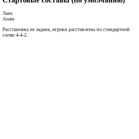
Ланс
Анже
Расстановка не задана, игроки расставлены по стандартной
схеме 4-4-2.