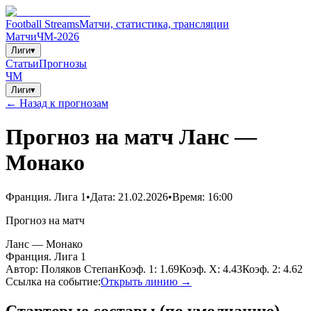
Football Streams
Матчи, статистика, трансляции
Матчи
ЧМ-2026
Лиги
▾
Статьи
Прогнозы
ЧМ
Лиги
▾
← Назад к прогнозам
Прогноз на матч Ланс —
Монако
Франция. Лига 1
•
Дата:
21.02.2026
•
Время:
16:00
Прогноз на матч
Ланс
—
Монако
Франция. Лига 1
Автор:
Поляков Степан
Коэф. 1:
1.69
Коэф. X:
4.43
Коэф. 2:
4.62
Ссылка на событие:
Открыть линию →
Стартовые составы (по умолчанию)