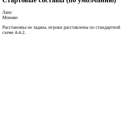
Ланс
Монако
Расстановка не задана, игроки расставлены по стандартной
схеме 4-4-2.