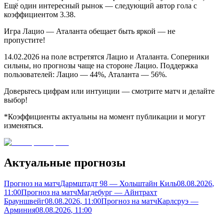
Ещё один интересный рынок — следующий автор гола с
коэффициентом 3.38.
Игра Лацио — Аталанта обещает быть яркой — не
пропустите!
14.02.2026 на поле встретятся Лацио и Аталанта. Соперники
сильны, но прогнозы чаще на стороне Лацио. Поддержка
пользователей: Лацио — 44%, Аталанта — 56%.
Доверьтесь цифрам или интуиции — смотрите матч и делайте
выбор!
*Коэффициенты актуальны на момент публикации и могут
изменяться.
Актуальные прогнозы
Прогноз на матч
Дармштадт 98 — Хольштайн Киль
08.08.2026
,
11:00
Прогноз на матч
Магдебург — Айнтрахт
Брауншвейг
08.08.2026
, 11:00
Прогноз на матч
Карлсруэ —
Арминия
08.08.2026
, 11:00