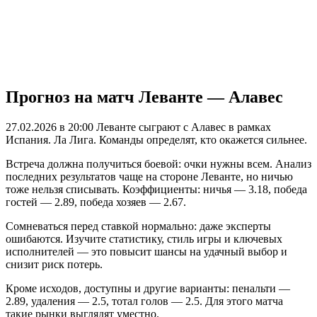
Прогноз на матч Леванте — Алавес
27.02.2026 в 20:00 Леванте сыграют с Алавес в рамках
Испания. Ла Лига. Команды определят, кто окажется сильнее.
Встреча должна получиться боевой: очки нужны всем. Анализ
последних результатов чаще на стороне Леванте, но ничью
тоже нельзя списывать. Коэффициенты: ничья — 3.18, победа
гостей — 2.89, победа хозяев — 2.67.
Сомневаться перед ставкой нормально: даже эксперты
ошибаются. Изучите статистику, стиль игры и ключевых
исполнителей — это повысит шансы на удачный выбор и
снизит риск потерь.
Кроме исходов, доступны и другие варианты: пенальти —
2.89, удаления — 2.5, тотал голов — 2.5. Для этого матча
такие рынки выглядят уместно.