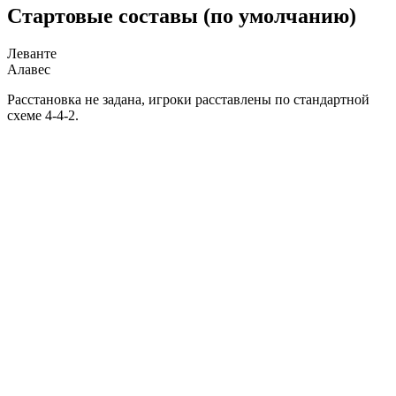
Стартовые составы (по умолчанию)
Леванте
Алавес
Расстановка не задана, игроки расставлены по стандартной
схеме 4-4-2.