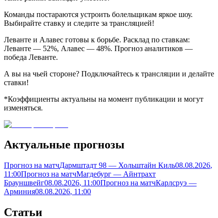
Команды постараются устроить болельщикам яркое шоу.
Выбирайте ставку и следите за трансляцией!
Леванте и Алавес готовы к борьбе. Расклад по ставкам:
Леванте — 52%, Алавес — 48%. Прогноз аналитиков —
победа Леванте.
А вы на чьей стороне? Подключайтесь к трансляции и делайте
ставки!
*Коэффициенты актуальны на момент публикации и могут
изменяться.
Актуальные прогнозы
Прогноз на матч
Дармштадт 98 — Хольштайн Киль
08.08.2026
,
11:00
Прогноз на матч
Магдебург — Айнтрахт
Брауншвейг
08.08.2026
, 11:00
Прогноз на матч
Карлсруэ —
Арминия
08.08.2026
, 11:00
Статьи