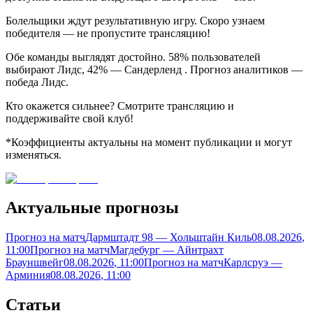
Болельщики ждут результативную игру. Скоро узнаем
победителя — не пропустите трансляцию!
Обе команды выглядят достойно. 58% пользователей
выбирают Лидс, 42% — Сандерленд . Прогноз аналитиков —
победа Лидс.
Кто окажется сильнее? Смотрите трансляцию и
поддерживайте свой клуб!
*Коэффициенты актуальны на момент публикации и могут
изменяться.
Актуальные прогнозы
Прогноз на матч
Дармштадт 98 — Хольштайн Киль
08.08.2026
,
11:00
Прогноз на матч
Магдебург — Айнтрахт
Брауншвейг
08.08.2026
, 11:00
Прогноз на матч
Карлсруэ —
Арминия
08.08.2026
, 11:00
Статьи