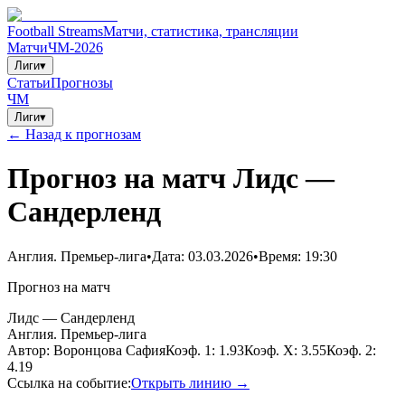
Football Streams
Матчи, статистика, трансляции
Матчи
ЧМ-2026
Лиги
▾
Статьи
Прогнозы
ЧМ
Лиги
▾
← Назад к прогнозам
Прогноз на матч Лидс —
Сандерленд
Англия. Премьер-лига
•
Дата:
03.03.2026
•
Время:
19:30
Прогноз на матч
Лидс
—
Сандерленд
Англия. Премьер-лига
Автор:
Воронцова Сафия
Коэф. 1:
1.93
Коэф. X:
3.55
Коэф. 2:
4.19
Ссылка на событие:
Открыть линию →