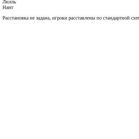
Лилль
Нант
Расстановка не задана, игроки расставлены по стандартной схем