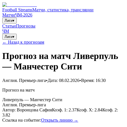
Football Streams
Матчи, статистика, трансляции
Матчи
ЧМ-2026
Лиги
▾
Статьи
Прогнозы
ЧМ
Лиги
▾
← Назад к прогнозам
Прогноз на матч Ливерпуль
— Манчестер Сити
Англия. Премьер-лига
•
Дата:
08.02.2026
•
Время:
16:30
Прогноз на матч
Ливерпуль
—
Манчестер Сити
Англия. Премьер-лига
Автор:
Воронцова Сафия
Коэф. 1:
2.37
Коэф. X:
2.84
Коэф. 2:
3.82
Ссылка на событие:
Открыть линию →