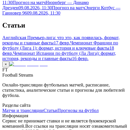
11:30
Прогноз на матч
Нюрнберг — Динамо
Дрезден
09.08.2026
, 11:30
Прогноз на матч
Энерги Котбус —
Ганновер 96
09.08.2026
, 11:30
Статьи
Английская Премьер-лига: что это, как появилась, формат,
рекорды и главные факты
17 февр.
Чемпионат Франции по
футболу (Лига 1): формат, история и ключевые факты
18
февр.
Чемпионат Испании по футболу (Ла Лига): формат,
история, рекорды и главные факты
16 февр.
×
FT
Football Streams
Онлайн-трансляции футбольных матчей, расписание,
статистика, аналитические статьи и прогнозы для любителей
футбола.
Разделы сайта
Матчи и трансляции
Статьи
Прогнозы на футбол
Информация
Сервис не принимает ставки и не является букмекерской
компанией.
Все ссылки на трансляции носят ознакомительный