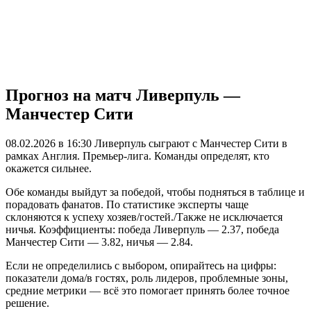
Прогноз на матч Ливерпуль —
Манчестер Сити
08.02.2026 в 16:30 Ливерпуль сыграют с Манчестер Сити в
рамках Англия. Премьер-лига. Команды определят, кто
окажется сильнее.
Обе команды выйдут за победой, чтобы подняться в таблице и
порадовать фанатов. По статистике эксперты чаще
склоняются к успеху хозяев/гостей./Также не исключается
ничья. Коэффициенты: победа Ливерпуль — 2.37, победа
Манчестер Сити — 3.82, ничья — 2.84.
Если не определились с выбором, опирайтесь на цифры:
показатели дома/в гостях, роль лидеров, проблемные зоны,
средние метрики — всё это помогает принять более точное
решение.