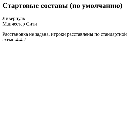
Стартовые составы (по умолчанию)
Ливерпуль
Манчестер Сити
Расстановка не задана, игроки расставлены по стандартной
схеме 4-4-2.