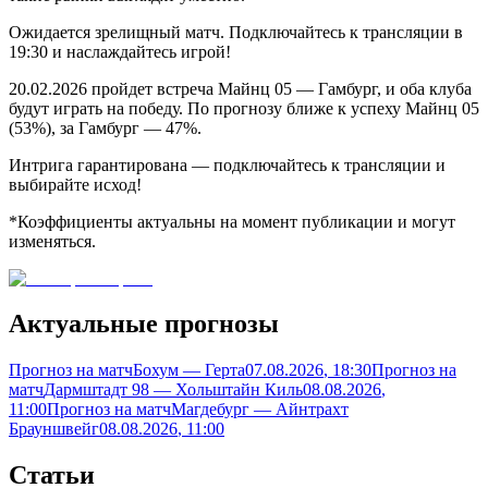
Ожидается зрелищный матч. Подключайтесь к трансляции в
19:30 и наслаждайтесь игрой!
20.02.2026 пройдет встреча Майнц 05 — Гамбург, и оба клуба
будут играть на победу. По прогнозу ближе к успеху Майнц 05
(53%), за Гамбург — 47%.
Интрига гарантирована — подключайтесь к трансляции и
выбирайте исход!
*Коэффициенты актуальны на момент публикации и могут
изменяться.
Актуальные прогнозы
Прогноз на матч
Бохум — Герта
07.08.2026
, 18:30
Прогноз на
матч
Дармштадт 98 — Хольштайн Киль
08.08.2026
,
11:00
Прогноз на матч
Магдебург — Айнтрахт
Брауншвейг
08.08.2026
, 11:00
Статьи