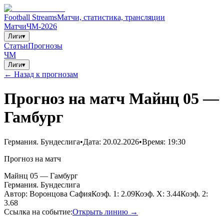
Football Streams
Матчи, статистика, трансляции
Матчи
ЧМ-2026
Лиги
▾
Статьи
Прогнозы
ЧМ
Лиги
▾
← Назад к прогнозам
Прогноз на матч Майнц 05 —
Гамбург
Германия. Бундеслига
•
Дата:
20.02.2026
•
Время:
19:30
Прогноз на матч
Майнц 05
—
Гамбург
Германия. Бундеслига
Автор:
Воронцова Сафия
Коэф. 1:
2.09
Коэф. X:
3.44
Коэф. 2:
3.68
Ссылка на событие:
Открыть линию →