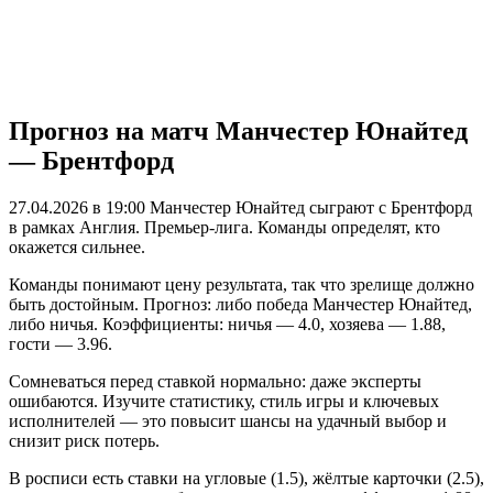
Прогноз на матч Манчестер Юнайтед
— Брентфорд
27.04.2026 в 19:00 Манчестер Юнайтед сыграют с Брентфорд
в рамках Англия. Премьер-лига. Команды определят, кто
окажется сильнее.
Команды понимают цену результата, так что зрелище должно
быть достойным. Прогноз: либо победа Манчестер Юнайтед,
либо ничья. Коэффициенты: ничья — 4.0, хозяева — 1.88,
гости — 3.96.
Сомневаться перед ставкой нормально: даже эксперты
ошибаются. Изучите статистику, стиль игры и ключевых
исполнителей — это повысит шансы на удачный выбор и
снизит риск потерь.
В росписи есть ставки на угловые (1.5), жёлтые карточки (2.5),