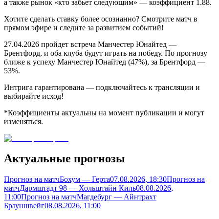
а также рынок «кто забьет следующим» — коэффициент 1.88.
Хотите сделать ставку более осознанно? Смотрите матч в
прямом эфире и следите за развитием событий!
27.04.2026 пройдет встреча Манчестер Юнайтед —
Брентфорд, и оба клуба будут играть на победу. По прогнозу
ближе к успеху Манчестер Юнайтед (47%), за Брентфорд —
53%.
Интрига гарантирована — подключайтесь к трансляции и
выбирайте исход!
*Коэффициенты актуальны на момент публикации и могут
изменяться.
Актуальные прогнозы
Прогноз на матч
Бохум — Герта
07.08.2026
, 18:30
Прогноз на
матч
Дармштадт 98 — Хольштайн Киль
08.08.2026
,
11:00
Прогноз на матч
Магдебург — Айнтрахт
Брауншвейг
08.08.2026
, 11:00