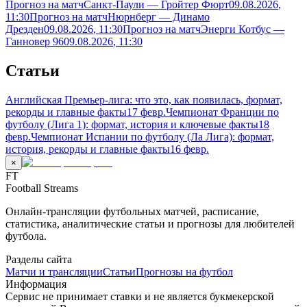
Прогноз на матч
Санкт-Паули — Гройтер Фюрт
09.08.2026
,
11:30
Прогноз на матч
Нюрнберг — Динамо
Дрезден
09.08.2026
, 11:30
Прогноз на матч
Энерги Котбус —
Ганновер 96
09.08.2026
, 11:30
Статьи
Английская Премьер-лига: что это, как появилась, формат,
рекорды и главные факты
17 февр.
Чемпионат Франции по
футболу (Лига 1): формат, история и ключевые факты
18
февр.
Чемпионат Испании по футболу (Ла Лига): формат,
история, рекорды и главные факты
16 февр.
×
FT
Football Streams
Онлайн-трансляции футбольных матчей, расписание,
статистика, аналитические статьи и прогнозы для любителей
футбола.
Разделы сайта
Матчи и трансляции
Статьи
Прогнозы на футбол
Информация
Сервис не принимает ставки и не является букмекерской