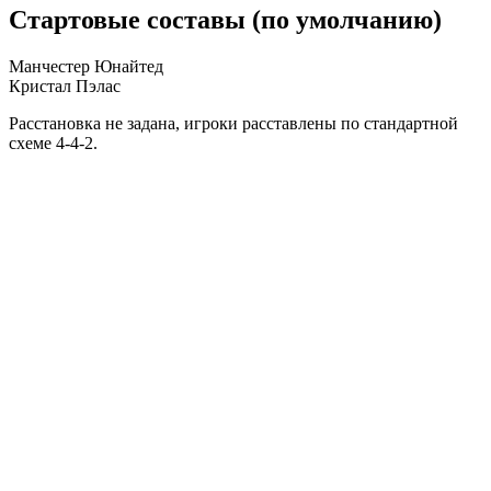
Стартовые составы (по умолчанию)
Манчестер Юнайтед
Кристал Пэлас
Расстановка не задана, игроки расставлены по стандартной
схеме 4-4-2.