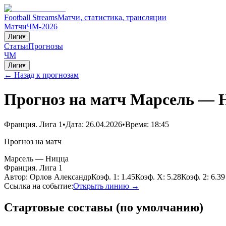
Football Streams
Матчи, статистика, трансляции
Матчи
ЧМ-2026
Лиги
▾
Статьи
Прогнозы
ЧМ
Лиги
▾
← Назад к прогнозам
Прогноз на матч Марсель — 
Франция. Лига 1
•
Дата:
26.04.2026
•
Время:
18:45
Прогноз на матч
Марсель
—
Ницца
Франция. Лига 1
Автор:
Орлов Александр
Коэф. 1:
1.45
Коэф. X:
5.28
Коэф. 2:
6.39
Ссылка на событие:
Открыть линию →
Стартовые составы (по умолчанию)