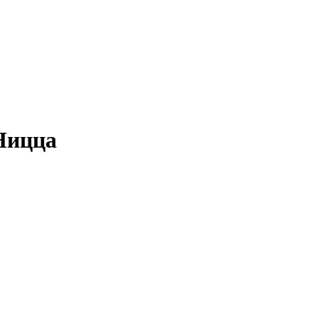
Ницца