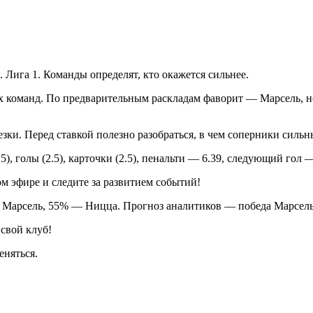
 Лига 1. Команды определят, кто окажется сильнее.
 команд. По предварительным раскладам фаворит — Марсель, но
зки. Перед ставкой полезно разобраться, в чем соперники сильн
, голы (2.5), карточки (2.5), пенальти — 6.39, следующий гол —
ом эфире и следите за развитием событий!
 Марсель, 55% — Ницца. Прогноз аналитиков — победа Марсель
свой клуб!
няться.