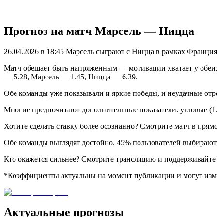
Прогноз на матч Марсель — Ницца
26.04.2026 в 18:45 Марсель сыграют с Ницца в рамках Франция.
Матч обещает быть напряженным — мотивации хватает у обеих
— 5.28, Марсель — 1.45, Ницца — 6.39.
Обе команды уже показывали и яркие победы, и неудачные отре
Многие предпочитают дополнительные показатели: угловые (1.5)
Хотите сделать ставку более осознанно? Смотрите матч в прям
Обе команды выглядят достойно. 45% пользователей выбирают
Кто окажется сильнее? Смотрите трансляцию и поддерживайте 
*Коэффициенты актуальны на момент публикации и могут изме
Актуальные прогнозы