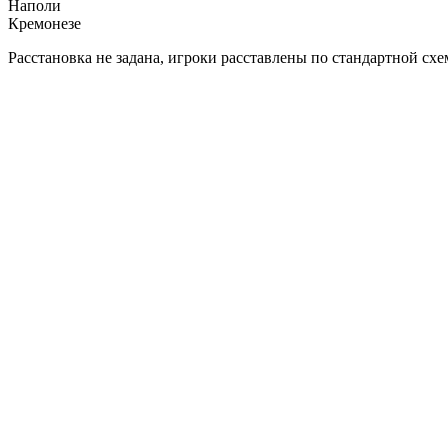
Наполи
Кремонезе
Расстановка не задана, игроки расставлены по стандартной схем