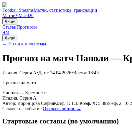
Football Streams
Матчи, статистика, трансляции
Матчи
ЧМ-2026
Лиги
▾
Статьи
Прогнозы
ЧМ
Лиги
▾
← Назад к прогнозам
Прогноз на матч Наполи — К
Италия. Серия A
•
Дата:
24.04.2026
•
Время:
18:45
Прогноз на матч
Наполи
—
Кремонезе
Италия. Серия A
Автор:
Воронцова Сафия
Коэф. 1:
1.33
Коэф. X:
5.39
Коэф. 2:
10.
Ссылка на событие:
Открыть линию →
Стартовые составы (по умолчанию)