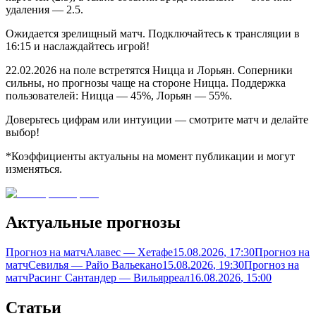
удаления — 2.5.
Ожидается зрелищный матч. Подключайтесь к трансляции в
16:15 и наслаждайтесь игрой!
22.02.2026 на поле встретятся Ницца и Лорьян. Соперники
сильны, но прогнозы чаще на стороне Ницца. Поддержка
пользователей: Ницца — 45%, Лорьян — 55%.
Доверьтесь цифрам или интуиции — смотрите матч и делайте
выбор!
*Коэффициенты актуальны на момент публикации и могут
изменяться.
Актуальные прогнозы
Прогноз на матч
Алавес — Хетафе
15.08.2026
, 17:30
Прогноз на
матч
Севилья — Райо Вальекано
15.08.2026
, 19:30
Прогноз на
матч
Расинг Сантандер — Вильярреал
16.08.2026
, 15:00
Статьи