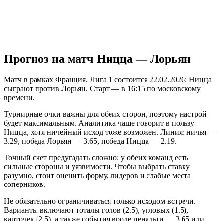
Прогноз на матч Ницца — Лорьян
Матч в рамках Франция. Лига 1 состоится 22.02.2026: Ницца
сыграют против Лорьян. Старт — в 16:15 по московскому
времени.
Турнирные очки важны для обеих сторон, поэтому настрой
будет максимальным. Аналитика чаще говорит в пользу
Ницца, хотя ничейный исход тоже возможен. Линия: ничья —
3.29, победа Лорьян — 3.65, победа Ницца — 2.19.
Точный счет предугадать сложно: у обеих команд есть
сильные стороны и уязвимости. Чтобы выбрать ставку
разумно, стоит оценить форму, лидеров и слабые места
соперников.
Не обязательно ограничиваться только исходом встречи.
Варианты включают тоталы голов (2.5), угловых (1.5),
карточек (2.5), а также события вроде пенальти — 3.65 или