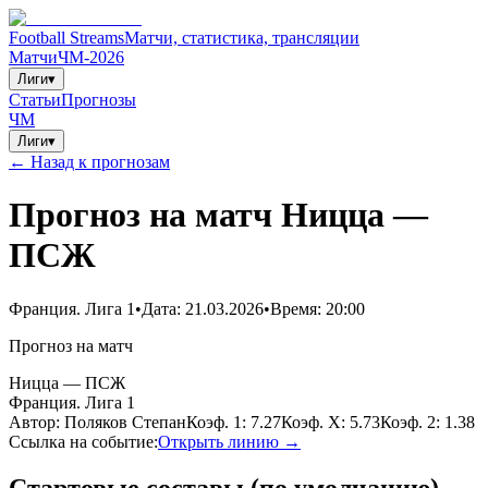
Football Streams
Матчи, статистика, трансляции
Матчи
ЧМ-2026
Лиги
▾
Статьи
Прогнозы
ЧМ
Лиги
▾
← Назад к прогнозам
Прогноз на матч Ницца —
ПСЖ
Франция. Лига 1
•
Дата:
21.03.2026
•
Время:
20:00
Прогноз на матч
Ницца
—
ПСЖ
Франция. Лига 1
Автор:
Поляков Степан
Коэф. 1:
7.27
Коэф. X:
5.73
Коэф. 2:
1.38
Ссылка на событие:
Открыть линию →
Стартовые составы (по умолчанию)