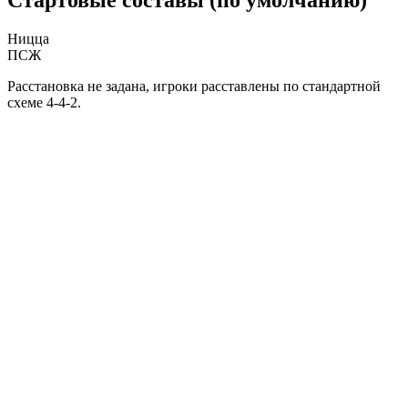
Ницца
ПСЖ
Расстановка не задана, игроки расставлены по стандартной
схеме 4-4-2.