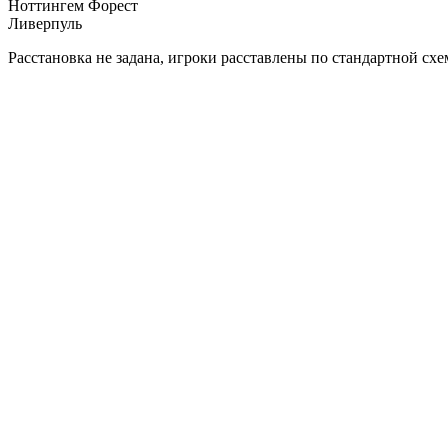
Ноттингем Форест
Ливерпуль
Расстановка не задана, игроки расставлены по стандартной схем