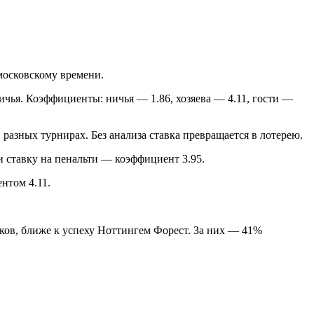
московскому времени.
ичья. Коэффициенты: ничья — 1.86, хозяева — 4.11, гости —
 разных турнирах. Без анализа ставка превращается в лотерею.
 ставку на пенальти — коэффициент 3.95.
нтом 4.11.
ков, ближе к успеху Ноттингем Форест. За них — 41%