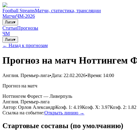
Football Streams
Матчи, статистика, трансляции
Матчи
ЧМ-2026
Лиги
▾
Статьи
Прогнозы
ЧМ
Лиги
▾
← Назад к прогнозам
Прогноз на матч Ноттингем 
Англия. Премьер-лига
•
Дата:
22.02.2026
•
Время:
14:00
Прогноз на матч
Ноттингем Форест
—
Ливерпуль
Англия. Премьер-лига
Автор:
Орлов Александр
Коэф. 1:
4.19
Коэф. X:
3.97
Коэф. 2:
1.82
Ссылка на событие:
Открыть линию →
Стартовые составы (по умолчанию)