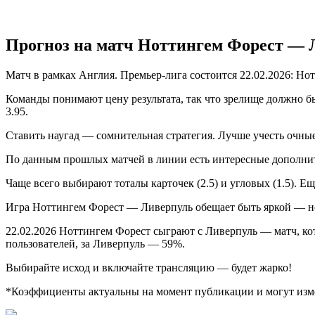
Прогноз на матч Ноттингем Форест — 
Матч в рамках Англия. Премьер-лига состоится 22.02.2026: Но
Команды понимают цену результата, так что зрелище должно б
3.95.
Ставить наугад — сомнительная стратегия. Лучше учесть очные 
По данным прошлых матчей в линии есть интересные дополните
Чаще всего выбирают тоталы карточек (2.5) и угловых (1.5). 
Игра Ноттингем Форест — Ливерпуль обещает быть яркой — н
22.02.2026 Ноттингем Форест сыграют с Ливерпуль — матч, ко
пользователей, за Ливерпуль — 59%.
Выбирайте исход и включайте трансляцию — будет жарко!
*Коэффициенты актуальны на момент публикации и могут изме