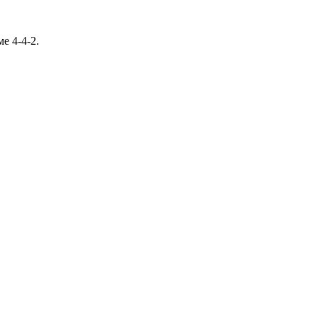
е 4-4-2.