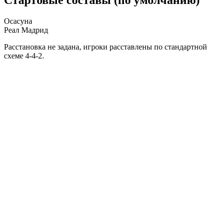
Осасуна
Реал Мадрид
Расстановка не задана, игроки расставлены по стандартной
схеме 4-4-2.