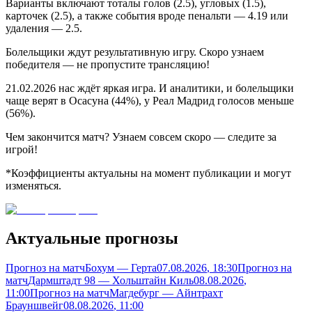
Варианты включают тоталы голов (2.5), угловых (1.5),
карточек (2.5), а также события вроде пенальти — 4.19 или
удаления — 2.5.
Болельщики ждут результативную игру. Скоро узнаем
победителя — не пропустите трансляцию!
21.02.2026 нас ждёт яркая игра. И аналитики, и болельщики
чаще верят в Осасуна (44%), у Реал Мадрид голосов меньше
(56%).
Чем закончится матч? Узнаем совсем скоро — следите за
игрой!
*Коэффициенты актуальны на момент публикации и могут
изменяться.
Актуальные прогнозы
Прогноз на матч
Бохум — Герта
07.08.2026
, 18:30
Прогноз на
матч
Дармштадт 98 — Хольштайн Киль
08.08.2026
,
11:00
Прогноз на матч
Магдебург — Айнтрахт
Брауншвейг
08.08.2026
, 11:00