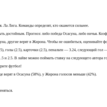
. Ла Лига. Команды определят, кто окажется сильнее.
ть достойным. Прогноз: либо победа Осасуна, либо ничья. Коэфф
на, другие верят в Жирона. Чтобы не ошибиться, оценивайте фо
, голы (2.5), карточки (2.5), пенальти — 3.24, следующий гол —
 и 2.5. В лайве можно поймать ставку на следующего автора го
рите футбол!
ще верят в Осасуна (58%), у Жирона голосов меньше (42%).
няться.