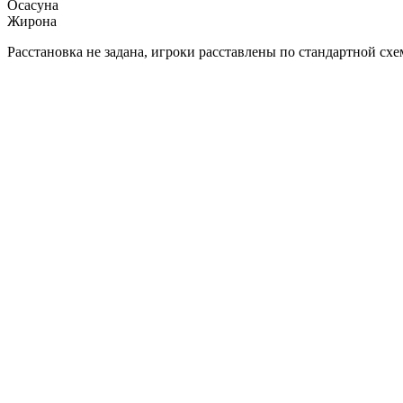
Осасуна
Жирона
Расстановка не задана, игроки расставлены по стандартной схем