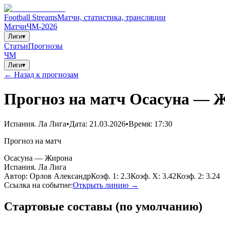
Football Streams
Матчи, статистика, трансляции
Матчи
ЧМ-2026
Лиги
▾
Статьи
Прогнозы
ЧМ
Лиги
▾
← Назад к прогнозам
Прогноз на матч Осасуна — 
Испания. Ла Лига
•
Дата:
21.03.2026
•
Время:
17:30
Прогноз на матч
Осасуна
—
Жирона
Испания. Ла Лига
Автор:
Орлов Александр
Коэф. 1:
2.3
Коэф. X:
3.42
Коэф. 2:
3.24
Ссылка на событие:
Открыть линию →
Стартовые составы (по умолчанию)