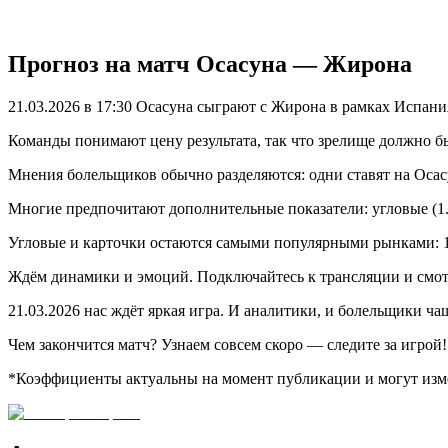
Прогноз на матч Осасуна — Жирона
21.03.2026 в 17:30 Осасуна сыграют с Жирона в рамках Испания
Команды понимают цену результата, так что зрелище должно бы
Мнения болельщиков обычно разделяются: одни ставят на Осасу
Многие предпочитают дополнительные показатели: угловые (1.5)
Угловые и карточки остаются самыми популярными рынками: 1.5
Ждём динамики и эмоций. Подключайтесь к трансляции и смот
21.03.2026 нас ждёт яркая игра. И аналитики, и болельщики ча
Чем закончится матч? Узнаем совсем скоро — следите за игрой!
*Коэффициенты актуальны на момент публикации и могут изме