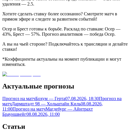
удаления — 2.5.
Хотите сделать ставку более осознанно? Смотрите матч в
прямом эфире и следите за развитием событий!
Осер и Брест готовы к борьбе. Расклад по ставкам: Осер —
43%, Брест — 57%. Прогноз аналитиков — победа Осер.
А вы на чьей стороне? Подключайтесь к трансляции и делайте
ставки!
*Коэффициенты актуальны на момент публикации и могут
изменяться.
Актуальные прогнозы
Прогноз на матч
Бохум — Герта
07.08.2026
, 18:30
Прогноз на
матч
Дармштадт 98 — Хольштайн Киль
08.08.2026
,
11:00
Прогноз на матч
Магдебург — Айнтрахт
Брауншвейг
08.08.2026
, 11:00
Статьи