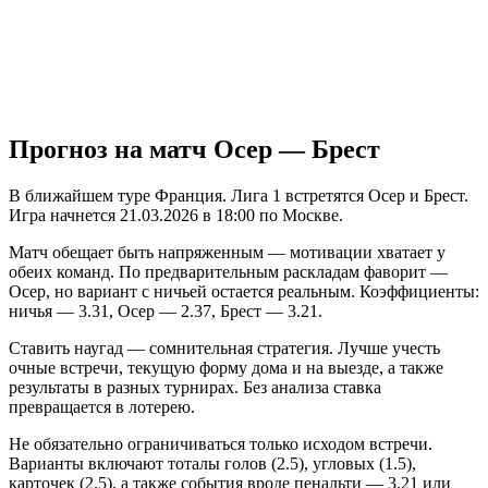
Прогноз на матч Осер — Брест
В ближайшем туре Франция. Лига 1 встретятся Осер и Брест.
Игра начнется 21.03.2026 в 18:00 по Москве.
Матч обещает быть напряженным — мотивации хватает у
обеих команд. По предварительным раскладам фаворит —
Осер, но вариант с ничьей остается реальным. Коэффициенты:
ничья — 3.31, Осер — 2.37, Брест — 3.21.
Ставить наугад — сомнительная стратегия. Лучше учесть
очные встречи, текущую форму дома и на выезде, а также
результаты в разных турнирах. Без анализа ставка
превращается в лотерею.
Не обязательно ограничиваться только исходом встречи.
Варианты включают тоталы голов (2.5), угловых (1.5),
карточек (2.5), а также события вроде пенальти — 3.21 или