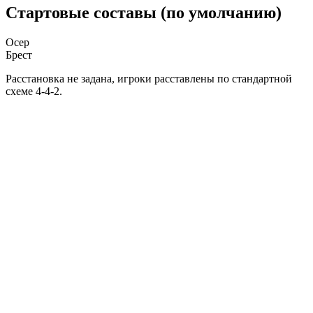
Стартовые составы (по умолчанию)
Осер
Брест
Расстановка не задана, игроки расставлены по стандартной
схеме 4-4-2.