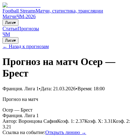
Football Streams
Матчи, статистика, трансляции
Матчи
ЧМ-2026
Лиги
▾
Статьи
Прогнозы
ЧМ
Лиги
▾
← Назад к прогнозам
Прогноз на матч Осер —
Брест
Франция. Лига 1
•
Дата:
21.03.2026
•
Время:
18:00
Прогноз на матч
Осер
—
Брест
Франция. Лига 1
Автор:
Воронцова Сафия
Коэф. 1:
2.37
Коэф. X:
3.31
Коэф. 2:
3.21
Ссылка на событие:
Открыть линию →