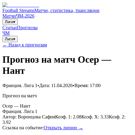
Football Streams
Матчи, статистика, трансляции
Матчи
ЧМ-2026
Лиги
▾
Статьи
Прогнозы
ЧМ
Лиги
▾
← Назад к прогнозам
Прогноз на матч Осер —
Нант
Франция. Лига 1
•
Дата:
11.04.2026
•
Время:
17:00
Прогноз на матч
Осер
—
Нант
Франция. Лига 1
Автор:
Воронцова Сафия
Коэф. 1:
2.08
Коэф. X:
3.33
Коэф. 2:
3.92
Ссылка на событие:
Открыть линию →