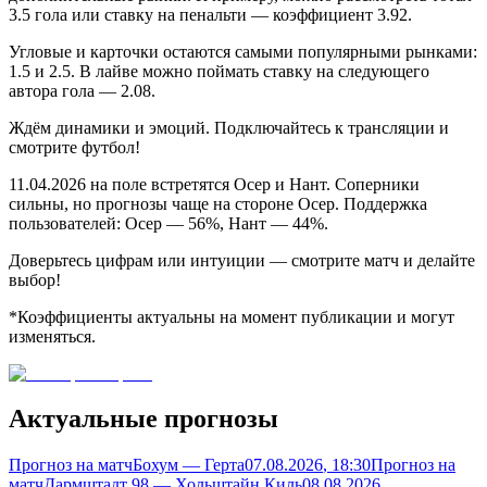
3.5 гола или ставку на пенальти — коэффициент 3.92.
Угловые и карточки остаются самыми популярными рынками:
1.5 и 2.5. В лайве можно поймать ставку на следующего
автора гола — 2.08.
Ждём динамики и эмоций. Подключайтесь к трансляции и
смотрите футбол!
11.04.2026 на поле встретятся Осер и Нант. Соперники
сильны, но прогнозы чаще на стороне Осер. Поддержка
пользователей: Осер — 56%, Нант — 44%.
Доверьтесь цифрам или интуиции — смотрите матч и делайте
выбор!
*Коэффициенты актуальны на момент публикации и могут
изменяться.
Актуальные прогнозы
Прогноз на матч
Бохум — Герта
07.08.2026
, 18:30
Прогноз на
матч
Дармштадт 98 — Хольштайн Киль
08.08.2026
,