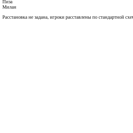
Пиза
Милан
Расстановка не задана, игроки расставлены по стандартной схем