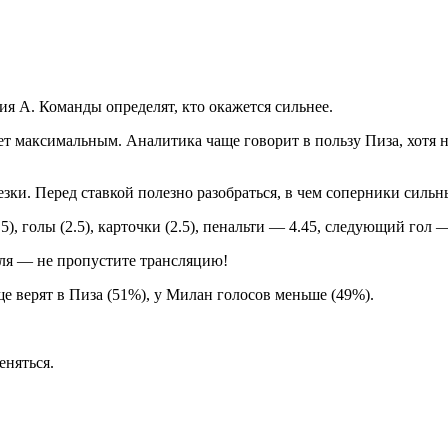
ия A. Команды определят, кто окажется сильнее.
ет максимальным. Аналитика чаще говорит в пользу Пиза, хотя 
зки. Перед ставкой полезно разобраться, в чем соперники сильн
, голы (2.5), карточки (2.5), пенальти — 4.45, следующий гол —
еля — не пропустите трансляцию!
ще верят в Пиза (51%), у Милан голосов меньше (49%).
няться.