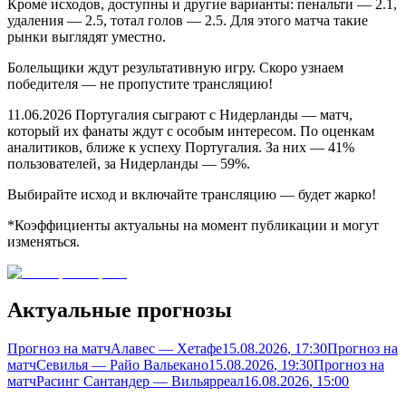
Кроме исходов, доступны и другие варианты: пенальти — 2.1,
удаления — 2.5, тотал голов — 2.5. Для этого матча такие
рынки выглядят уместно.
Болельщики ждут результативную игру. Скоро узнаем
победителя — не пропустите трансляцию!
11.06.2026 Португалия сыграют с Нидерланды — матч,
который их фанаты ждут с особым интересом. По оценкам
аналитиков, ближе к успеху Португалия. За них — 41%
пользователей, за Нидерланды — 59%.
Выбирайте исход и включайте трансляцию — будет жарко!
*Коэффициенты актуальны на момент публикации и могут
изменяться.
Актуальные прогнозы
Прогноз на матч
Алавес — Хетафе
15.08.2026
, 17:30
Прогноз на
матч
Севилья — Райо Вальекано
15.08.2026
, 19:30
Прогноз на
матч
Расинг Сантандер — Вильярреал
16.08.2026
, 15:00